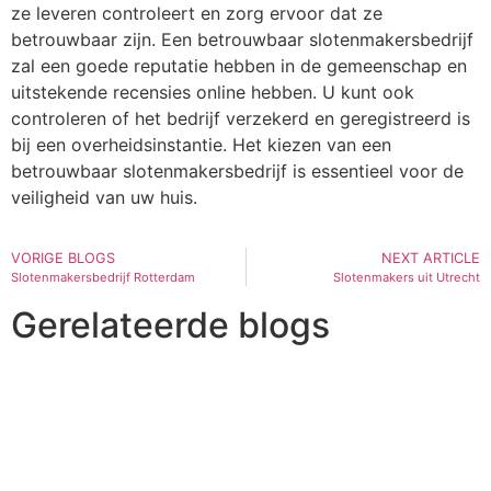
ze leveren controleert en zorg ervoor dat ze
betrouwbaar zijn. Een betrouwbaar slotenmakersbedrijf
zal een goede reputatie hebben in de gemeenschap en
uitstekende recensies online hebben. U kunt ook
controleren of het bedrijf verzekerd en geregistreerd is
bij een overheidsinstantie. Het kiezen van een
betrouwbaar slotenmakersbedrijf is essentieel voor de
veiligheid van uw huis.
VORIGE BLOGS
NEXT ARTICLE
Slotenmakersbedrijf Rotterdam
Slotenmakers uit Utrecht
Gerelateerde blogs