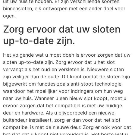
uit uw huis te houden. Er zijn verschillende soorten
binnensloten, elk ontworpen met een ander doel voor
ogen.
Zorg ervoor dat uw sloten
up-to-date zijn.
Het volgende wat u moet doen is ervoor zorgen dat uw
sloten up-to-date zijn. Zorg ervoor dat u het slot
vervangt als het oud en versleten is. Nieuwere sloten
zijn veiliger dan de oude. Dit komt omdat de sloten zijn
bijgewerkt om functies zoals anti-stoot technologie,
waardoor het moeilijker voor indringers om hun weg
naar uw huis. Wanneer u een nieuw slot koopt, moet u
ervoor zorgen dat het compatibel is met uw huidige
deur en hardware. Als u bijvoorbeeld een nieuwe
buitendeur installeert, zorg er dan voor dat het slot
compatibel is met de nieuwe deur. Zorg er ook voor dat
het slot dat u koopt niet verouderd is. Het beste wat u