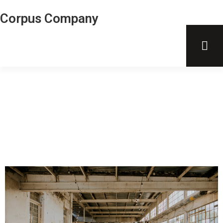
Corpus Company